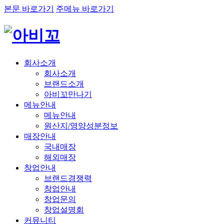
본문 바로가기
주메뉴 바로가기
회사소개
회사소개
브랜드소개
아비꼬만나기
메뉴안내
메뉴안내
원산지/영양성분정보
매장안내
국내매장
해외매장
창업안내
브랜드경쟁력
창업안내
창업문의
창업설명회
커뮤니티