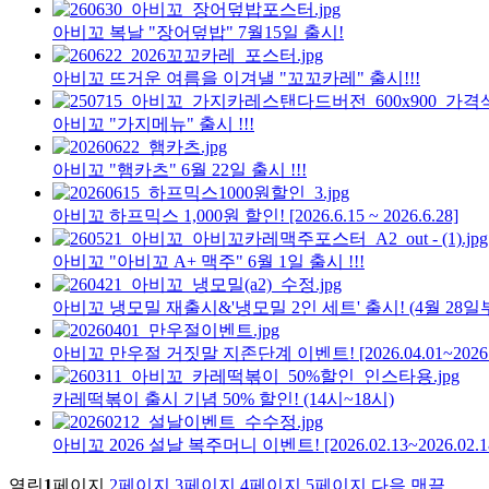
아비꼬 복날 "장어덮밥" 7월15일 출시!
아비꼬 뜨거운 여름을 이겨낼 "꼬꼬카레" 출시!!!
아비꼬 "가지메뉴" 출시 !!!
아비꼬 "햄카츠" 6월 22일 출시 !!!
아비꼬 하프믹스 1,000원 할인! [2026.6.15 ~ 2026.6.28]
아비꼬 "아비꼬 A+ 맥주" 6월 1일 출시 !!!
아비꼬 냉모밀 재출시&'냉모밀 2인 세트' 출시! (4월 28일
아비꼬 만우절 거짓말 지존단계 이벤트! [2026.04.01~2026.0
카레떡볶이 출시 기념 50% 할인! (14시~18시)
아비꼬 2026 설날 복주머니 이벤트! [2026.02.13~2026.02.1
열린
1
페이지
2
페이지
3
페이지
4
페이지
5
페이지
다음
맨끝