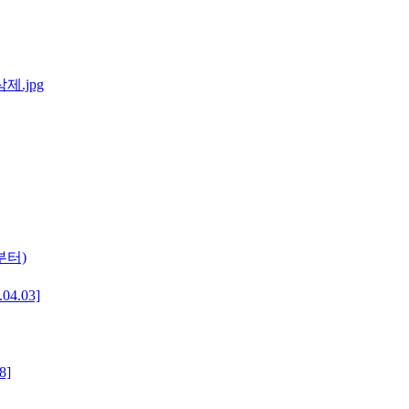
부터)
4.03]
8]